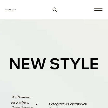
Peter Hennrich
NEW STYLE
NEW STYLE
Willkommen
bei Realfoto,
Fotograf für Porträts von
Ihrem Experten